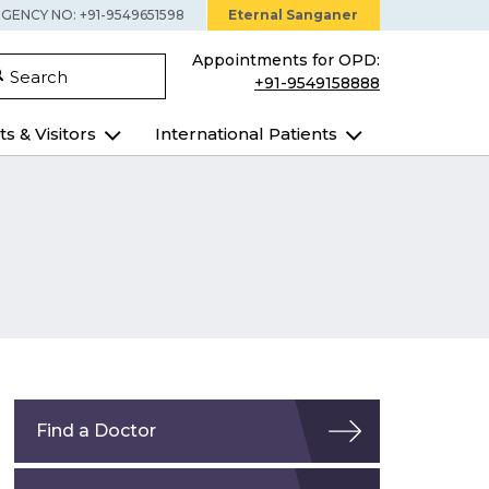
GENCY NO: +91-9549651598
Eternal Sanganer
Appointments for OPD:
Search
+91-9549158888
ts & Visitors
International Patients
Find a Doctor