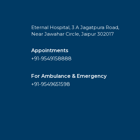
Eternal Hospital, 3 A Jagatpura Road,
Near Jawahar Circle, Jaipur 302017
Appointments
+91-9549158888
For Ambulance & Emergency
+91-9549651598