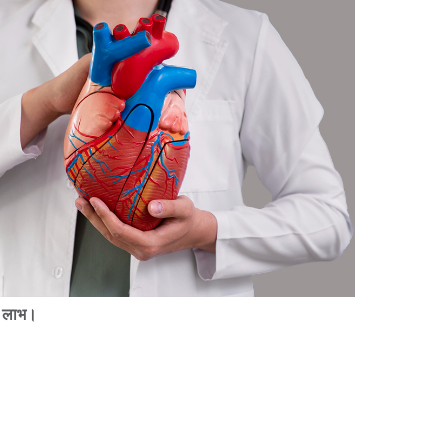
ीय लाभ।