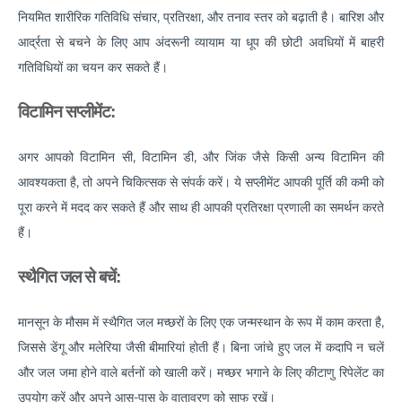
How to Take Care of Your Joint Pain During
नियमित शारीरिक गतिविधि संचार, प्रतिरक्षा, और तनाव स्तर को बढ़ाती है। बारिश और
Menopause?
आर्द्रता से बचने के लिए आप अंदरूनी व्यायाम या धूप की छोटी अवधियों में बाहरी
Consider TURP for Your Enlarged Prostate
गतिविधियों का चयन कर सकते हैं।
Take Care of Your Heart During Summer with
विटामिन सप्लीमेंट:
These Expert Tips
Understanding the Benefits of TAVI
अगर आपको विटामिन सी, विटामिन डी, और जिंक जैसे किसी अन्य विटामिन की
आवश्यकता है, तो अपने चिकित्सक से संपर्क करें। ये सप्लीमेंट आपकी पूर्ति की कमी को
Warning Signs of Heart Disease That You Should not
पूरा करने में मदद कर सकते हैं और साथ ही आपकी प्रतिरक्षा प्रणाली का समर्थन करते
Ignore
हैं।
Getting Familiar with the Symptoms of Heart Attack
स्थैगित जल से बचें:
Can Diet Prevent Your Alzheimers
Can Taking OCP Cause UTI Problems?
मानसून के मौसम में स्थैगित जल मच्छरों के लिए एक जन्मस्थान के रूप में काम करता है,
जिससे डेंगू और मलेरिया जैसी बीमारियां होती हैं। बिना जांचे हुए जल में कदापि न चलें
Here is How Losing Body Weight Helps You Relieve
Knee Pain
और जल जमा होने वाले बर्तनों को खाली करें। मच्छर भगाने के लिए कीटाणु रिपेलेंट का
उपयोग करें और अपने आस-पास के वातावरण को साफ रखें।