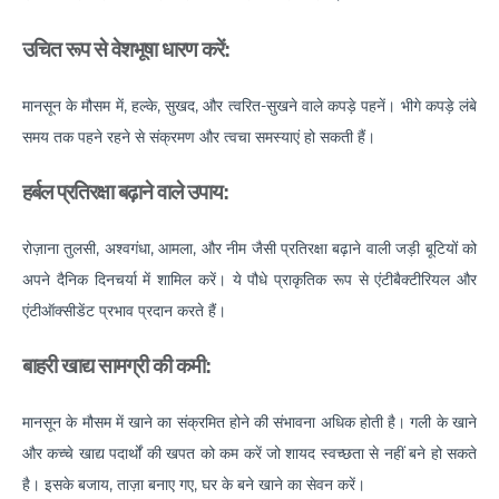
Manage Your Hip Pain With These Simple Tips
Suffering From Hunched Back and Osteoporosis?
उचित रूप से वेशभूषा धारण करें:
Here is what you need to know
मानसून के मौसम में, हल्के, सुखद, और त्वरित-सुखने वाले कपड़े पहनें। भीगे कपड़े लंबे
Did You Know That These 10 Foods Can Cause
समय तक पहने रहने से संक्रमण और त्वचा समस्याएं हो सकती हैं।
Digestive Issues?
6 Heart Health Facts Every Woman Should Know
हर्बल प्रतिरक्षा बढ़ाने वाले उपाय:
These 3 Exercises Can Keep Your Heart Healthy
रोज़ाना तुलसी, अश्वगंधा, आमला, और नीम जैसी प्रतिरक्षा बढ़ाने वाली जड़ी बूटियों को
How is a Leaky Heart Valve Treated?
अपने दैनिक दिनचर्या में शामिल करें। ये पौधे प्राकृतिक रूप से एंटीबैक्टीरियल और
एंटीऑक्सीडेंट प्रभाव प्रदान करते हैं।
Feeling Sick After Eating: Here is what it could
mean?
बाहरी खाद्य सामग्री की कमी:
Chest Pain Due to Gas: Manage your symptoms
effectively with these expert tips
मानसून के मौसम में खाने का संक्रमित होने की संभावना अधिक होती है। गली के खाने
और कच्चे खाद्य पदार्थों की खपत को कम करें जो शायद स्वच्छता से नहीं बने हो सकते
Suffering From Overactive Bladder Issues? Here is
what you need to know
है। इसके बजाय, ताज़ा बनाए गए, घर के बने खाने का सेवन करें।