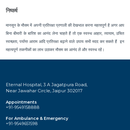
Suffering from Leg Pain due to Back Issues?
निष्कर्ष
Prevent the pain with these tips
मानसून के मौसम में अपनी प्रतिरक्षा प्रणाली की देखभाल करना महत्वपूर्ण है अगर आप
What to expect from a Hip Replacement Surgery?
बिना बीमारी के बारिश का आनंद लेना चाहते हैं तो एक स्वस्थ आहार, व्यायाम, उचित
Why do you need Knee Replacement Surgery and
स्वच्छता, पर्याप्त आराम आदि प्रतिरक्षा बढ़ाने वाले उपाय सभी मदद कर सकते हैं इन
what are the risk factors associated with it?
महत्वपूर्ण तकनीकों का लाभ उठाकर मौसम का आनंद लें और स्वस्थ रहें।
Why do you need Heart Valve Surgery?
What are the risk factors of Acid Reflux and how can
it be prevented?
Eternal Hospital, 3 A Jagatpura Road,
What is Bell's Palsy, its symptoms, risk factors,
Near Jawahar Circle, Jaipur 302017
Diagnosis, and treatment
Appointments
All You Need To Know About Coronary Angioplasty
+91-9549158888
Dementia: Its Types, Symptoms, and Risk Factors
For Ambulance & Emergency
+91-9549651598
What is Acute Kidney Failure and what are its