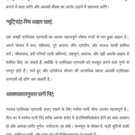
बनाने में मदद करेंगे और आपको मौसम का आनंद उठाने में सहायता करेंगे।
Do you need to Undergo Joint Replacement
Surgery for Arthritis
न्यूट्रिएंट-रिच आहार खाएं:
Know Everything About Wheezing
एक अच्छी प्रतिरक्षा प्रणाली का आधार महत्वपूर्ण पोषक तत्वों से भरा हुआ आहार है।
Know About Symptoms of Hip Dislocation
अपने भोजन में फल, सब्जियां, पूरे अनाज, लीन प्रोटीन, और स्वस्थ चरबी शामिल
What Causes Congestive Heart Failure (CHF)
करें। सीताफल, हरी पत्तियों वाली सब्जियां, लहसुन, अदरक, और दही आपके आहार में
शामिल किए जा सकते हैं, क्योंकि ये प्रतिरक्षा प्रणाली को मजबूत करने वाले गुणों से
Heart Failure and COVID-19: What You Need to
Know
भरपूर होते हैं। तले हुए और प्रोसेस्ड भोजन की अत्यधिक खपत आपकी प्रतिरक्षा
प्रणाली को क्षीण कर सकती है।
What You Need to Know About Transcatheter
Aortic Valve Implantation or TAVI
आवश्यकतानुसार पानी पिएं:
Everyday Habits that can Affect Your Hearts Health
स्वस्थ प्रतिरक्षा प्रणाली बनाए रखने के लिए पर्याप्त पानी पीना अत्यंत महत्वपूर्ण है।
Recovering from Heart Bypass Surgery During
दिन भर में पर्याप्त पानी पिएं ताकि आपके शरीर में डेटोक्सिफिकेशन होने का काम आसान
COVID-19
हो और आपका शरीर पूर्णतः तरोताजा रह सकें। मानसून के मौसम में, जड़ी बूटियों वाली
Myths or Facts? Understanding fertility
चाय, नारियल पानी, और गरम सूप भी चिकित्सात्मक हो सकते हैं।