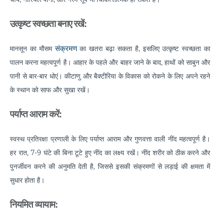
Myths & Facts About Arthritis
उत्कृष्ट स्वच्छता बनाए रखें:
Do you know that you are at Greater Risk for Kidney
stones in summer?
संक्रमण
मानसून का मौसम
का खतरा बढ़ा सकता है, इसलिए उत्कृष्ट स्वच्छता का
पालन करना महत्वपूर्ण है। आहार के पहले और बाहर जाने के बाद, हाथों को साबुन और
How to Prepare for Weight Loss Surgery?
पानी से बार-बार धोएं। कीटाणु और बैक्टीरिया के विकास को रोकने के लिए अपने रहने
Dealing With Epilepsy With The Right Knowledge
के स्थान को साफ और सुखा रखें।
Common ENT Problems in Kids That Every Parent
पर्याप्त आराम करें:
Should Know About
Why Are You Seeing Traces Of Blood In Your Urine
स्वस्थ प्रतिरक्षा प्रणाली के लिए पर्याप्त आराम और गुणवत्ता वाली नींद महत्वपूर्ण है।
When to Seek Speech Therapist for Your Child?
हर रात, 7-9 घंटे की बिना टूटे हुए नींद का लक्ष्य रखें। नींद शरीर को ठीक करने और
पुनर्जीवन करने की अनुमति देती है, जिससे इसकी संक्रमणों से लड़ाई की क्षमता में
Recovering From Brain Surgery: Cope with the
सुधार होता है।
situation with these tips
Low Sodium Diet: How can this help your heart?
नियमित व्यायाम: