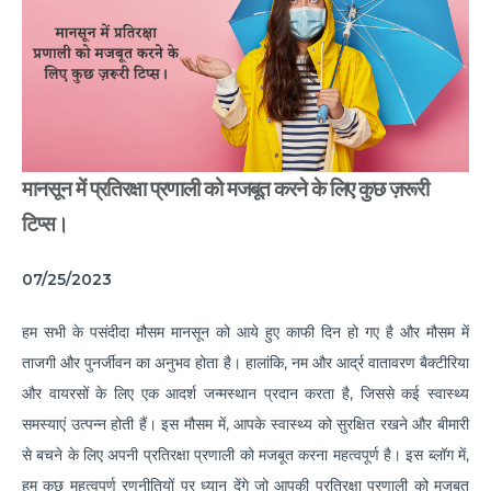
Common Habits That are Destroying Your Kidneys
Muscle Injury Treatment for Muscle Strains
All You Need to Know About Knee Cap Dislocation
Risks of Sports Injury in Your Young Athletes
मानसून में प्रतिरक्षा प्रणाली को मजबूत करने के लिए कुछ ज़रूरी
Getting Ready for Arthroscopy
टिप्स।
Right Diet For the Effective Management of PCOS
07/25/2023
How Your Habit of Smoking is Slowly Killing Your
Lungs
हम सभी के पसंदीदा मौसम मानसून को आये हुए काफी दिन हो गए है और मौसम में
Dealing with Your Kid’s Ear Wax Problem
ताजगी और पुनर्जीवन का अनुभव होता है। हालांकि, नम और आर्द्र वातावरण बैक्टीरिया
और वायरसों के लिए एक आदर्श जन्मस्थान प्रदान करता है, जिससे कई स्वास्थ्य
Finding Hope in the Darkest Year
समस्याएं उत्पन्न होती हैं। इस मौसम में, आपके स्वास्थ्य को सुरक्षित रखने और बीमारी
Planning a Pregnancy Post Weight Loss Surgery
से बचने के लिए अपनी प्रतिरक्षा प्रणाली को मजबूत करना महत्वपूर्ण है। इस ब्लॉग में,
Lung Cancer: Understanding the Risks
हम कुछ महत्वपूर्ण रणनीतियों पर ध्यान देंगे जो आपकी प्रतिरक्षा प्रणाली को मजबूत